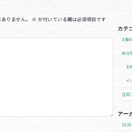
はありません。
※
が付いている欄は必須項目です
カテ
お勧
未分
お
イ
注目
アー
202