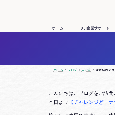
コ
ナ
ン
ビ
テ
ゲ
ン
ー
ホーム
DEI企業サポート
ツ
シ
へ
ョ
ス
ン
キ
に
ッ
移
ホーム
ブログ
未分類
障がい者の就
プ
動
こんにちは。ブログをご訪問
本日より
【
チャレンジどーナ