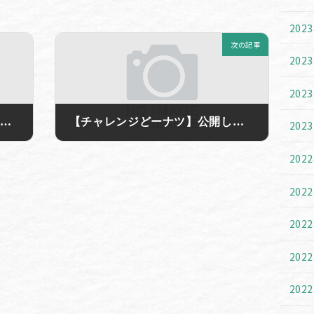
202
次の記事
202
202
【5/3大須】自分でつくるジャンボ綿菓子やります
【チャレンジどーナツ】公開しました☆
202
2019年6月28日
202
202
202
202
202