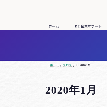
コ
ナ
ン
ビ
テ
ゲ
ン
ー
ホーム
DEI企業サポート
ツ
シ
へ
ョ
ス
ン
キ
に
ッ
移
ホーム
ブログ
2020年1月
プ
動
2020年1月