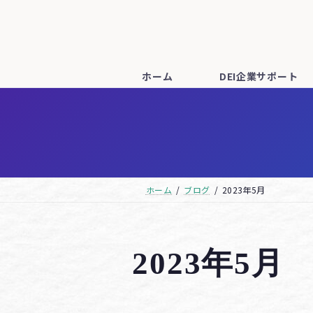
コ
ナ
ン
ビ
テ
ゲ
ン
ー
ホーム
DEI企業サポート
ツ
シ
へ
ョ
ス
ン
キ
に
ッ
移
ホーム
ブログ
2023年5月
プ
動
2023年5月