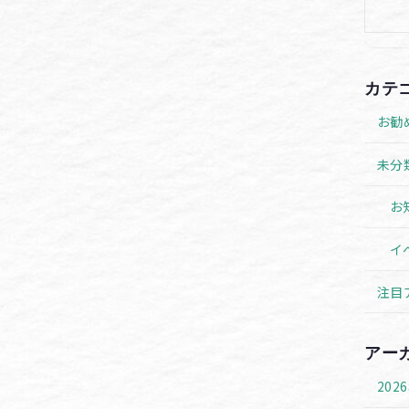
カテ
お勧
未分
お
イ
注目
アー
202