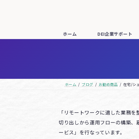
コ
ナ
ン
ビ
テ
ゲ
ン
ー
ホーム
DEI企業サポート
ツ
シ
へ
ョ
ス
ン
キ
に
ッ
移
ホーム
ブログ
お勧め商品
在宅/シ
プ
動
「リモートワークに適した業務を
切り出しから運用フローの構築、
ービス」を行なっています。