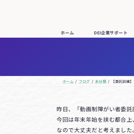
コ
ナ
ン
ビ
テ
ゲ
ン
ー
ホーム
DEI企業サポート
ツ
シ
へ
ョ
ス
ン
キ
に
ッ
移
ホーム
ブログ
未分類
【委託訓練】
プ
動
昨日、「動画制障がい者委託
今回は年末年始を挟む都合上
なので大丈夫だと考えました