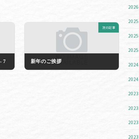
202
202
次の記事
202
202
 7
新年のご挨拶
202
2023年1月11日
202
202
202
202
202