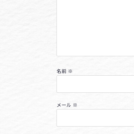
名前
※
メール
※