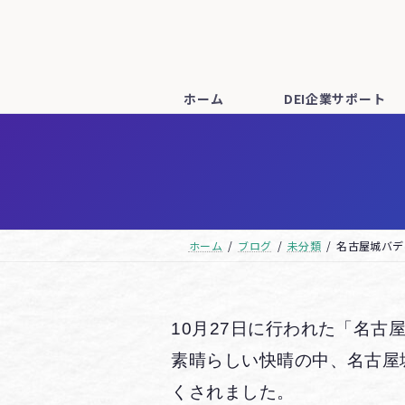
コ
ナ
ン
ビ
テ
ゲ
ン
ー
ホーム
DEI企業サポート
ツ
シ
へ
ョ
ス
ン
キ
に
ッ
移
ホーム
ブログ
未分類
名古屋城バデ
プ
動
10月27日に行われた「名
素晴らしい快晴の中、名古屋城
くされました。