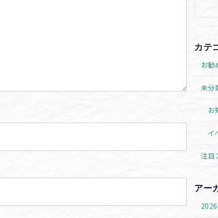
カテ
お勧
未分
お
イ
注目
アー
202